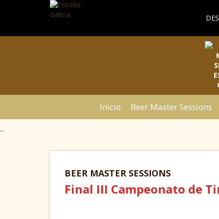
DES
Inicio
Beer Master Sessions
...
BEER MASTER SESSIONS
Final III Campeonato de Ti