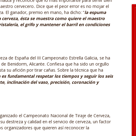
flauta y reconoce que lo más importante para servir bien
maestro cervecero
.
Dice que el peor error es no mojar el
za. El ganador, premio en mano, ha dicho: “
la espuma
la cerveza, ésta se muestra como quiere el maestro
istalería, el grifo y mantener el barril en condiciones
za de España del III Campeonato Estrella Galicia, se ha
II de Benidorm, Alicante. Confiesa que ha sido un orgullo
 su afición por tirar cañas. Sobre la técnica que ha
a es fundamental respetar los tiempos y seguir los seis
, inclinación del vaso, precisión, coronación y
 organizado el Campeonato Nacional de Tiraje de Cerveza,
u destreza y calidad en el servicio de cerveza, un factor
los organizadores que quieren así reconocer la