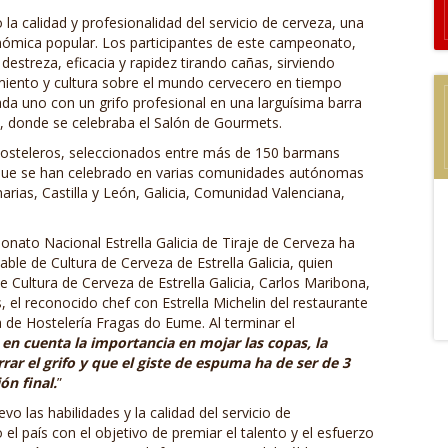
 la calidad y profesionalidad del servicio de cerveza, una
ronómica popular. Los participantes de este campeonato,
estreza, eficacia y rapidez tirando cañas, sirviendo
imiento y cultura sobre el mundo cervecero en tiempo
da uno con un grifo profesional en una larguísima barra
, donde se celebraba el Salón de Gourmets.
30 hosteleros, seleccionados entre más de 150 barmans
es que se han celebrado en varias comunidades autónomas
rias, Castilla y León, Galicia, Comunidad Valenciana,
peonato Nacional Estrella Galicia de Tiraje de Cerveza ha
ble de Cultura de Cerveza de Estrella Galicia, quien
 Cultura de Cerveza de Estrella Galicia, Carlos Maribona,
s, el reconocido chef con Estrella Michelin del restaurante
 de Hostelería Fragas do Eume. Al terminar el
n cuenta la importancia en mojar las copas, la
rrar el grifo y que el giste de espuma ha de ser de 3
ón final.
”
vo las habilidades y la calidad del servicio de
 el país con el objetivo de premiar el talento y el esfuerzo