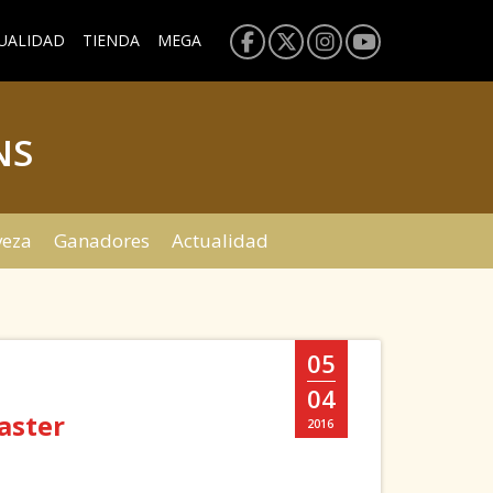
UALIDAD
TIENDA
MEGA
NS
veza
Ganadores
Actualidad
05
04
aster
2016