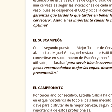
estudioso de la cerveza, más de copa o vaso de 
una cerveza es seguir las indicaciones de cada 
vaso, pues se desprende el CO2 y oxida la cerve
garantiza que tardes lo que tardes en beber 
cervecero
”. Añadía “
es importante cuidar la cr
óptimas
”.
EL SUBCAMPEÓN
Con el segundo puesto de Mejor Tirador de Cerve
alzado Luis Miguel García, del restaurante Haití 
convertirse en subcampeón de España y manifiesta
utilizado, declaraba: “
para servir bien la cervez
pasos recomendados: mojar las copas, descarte
presentación.
”
EL CAMPEONATO
Por tercer año consecutivo, Estrella Galicia ha
en el que hosteleros de todo el país han medido s
clave para disfrutar de la mejor cerveza, según 
importancia de estos profesionales.