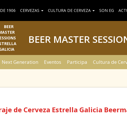
DE 1906
CERVEZAS
CULTURA DE CERVEZA
SON EG
ACT
BEER MASTER SESSIO
Next Generation
Eventos
Participa
Cultura de Cer
raje de Cerveza Estrella Galicia Beerm