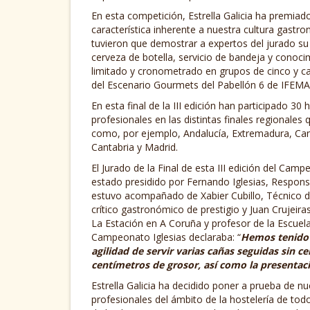
En esta competición, Estrella Galicia ha premiado
característica inherente a nuestra cultura gast
tuvieron que demostrar a expertos del jurado su d
cerveza de botella, servicio de bandeja y conoc
limitado y cronometrado en grupos de cinco y ca
del Escenario Gourmets del Pabellón 6 de IFEMA
En esta final de la III edición han participado 
profesionales en las distintas finales regional
como, por ejemplo, Andalucía, Extremadura, Cana
Cantabria y Madrid.
El Jurado de la Final de esta III edición del Cam
estado presidido por Fernando Iglesias, Responsa
estuvo acompañado de Xabier Cubillo, Técnico de
crítico gastronómico de prestigio y Juan Crujeira
La Estación en A Coruña y profesor de la Escuela
Campeonato Iglesias declaraba: “
Hemos tenido e
agilidad de servir varias cañas seguidas sin ce
centímetros de grosor, así como la presentaci
Estrella Galicia ha decidido poner a prueba de nue
profesionales del ámbito de la hostelería de todo