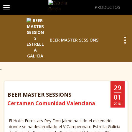
PRODUCTOS
Toggle navigation
Tog
BEER MASTER SESSIONS
...
29
BEER MASTER SESSIONS
01
Certamen Comunidad Valenciana
2018
El Hotel Eurostars Rey Don Jaime ha sido el escenario
donde se ha desarrollado el V Campeonato Estrella Galicia