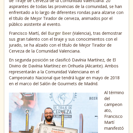
de Tiraje de Cerveza de la Comunidad Valenciana. 20
aspirantes de todas las provincias de la comunidad, se han
enfrentado a lo largo de diferentes rondas para alzarse con
el título de Mejor Tirador de cerveza, animados por el
público asistente al evento.
Francisco Martí, del
Burger Beer
(Valencia), tras demostrar
sus gran talento con el tiraje y sus conocimientos con el
jurado, se ha alzado con el título de Mejor Tirador de
Cerveza de la Comunidad Valenciana.
En segunda posición se clasificó Davínia Martínez, de El
Divino de Davínia Martínez en Orihuela (Alicante). Ambos
representarán a la Comunidad Valenciana en el
Campeonato Nacional que tendrá lugar en mayo de 2018
en el marco del Salón de Gourmets de Madrid.
Al término
del
campeon
ato,
Francisco
Martí
manifestó