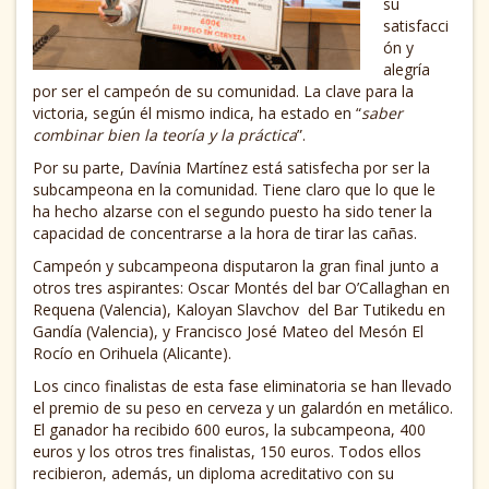
su
satisfacci
ón y
alegría
por ser el campeón de su comunidad. La clave para la
victoria, según él mismo indica, ha estado en “
saber
combinar bien la teoría y la práctica
”.
Por su parte, Davínia Martínez está satisfecha por ser la
subcampeona en la comunidad. Tiene claro que lo que le
ha hecho alzarse con el segundo puesto ha sido tener la
capacidad de concentrarse a la hora de tirar las cañas.
Campeón y subcampeona disputaron la gran final junto a
otros tres aspirantes: Oscar Montés del bar O’Callaghan en
Requena (Valencia), Kaloyan Slavchov del Bar Tutikedu en
Gandía (Valencia), y Francisco José Mateo del Mesón El
Rocío en Orihuela (Alicante).
Los cinco finalistas de esta fase eliminatoria se han llevado
el premio de su peso en cerveza y un galardón en metálico.
El ganador ha recibido 600 euros, la subcampeona, 400
euros y los otros tres finalistas, 150 euros. Todos ellos
recibieron, además, un diploma acreditativo con su