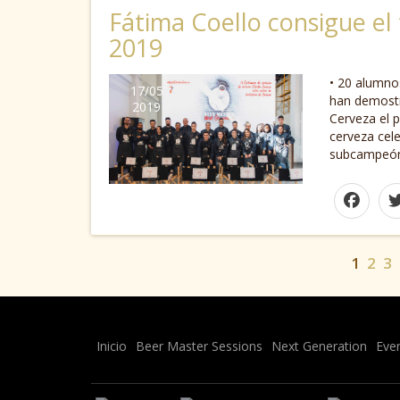
Fátima Coello consigue el
2019
• 20 alumno
17/05
han demostr
2019
Cerveza el 
cerveza cele
subcampeón 
1
2
3
Inicio
Beer Master Sessions
Next Generation
Eve