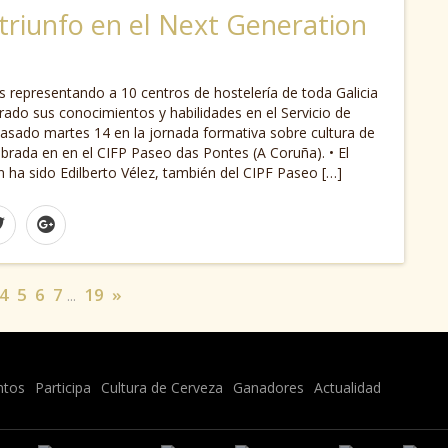
 triunfo en el Next Generation
s representando a 10 centros de hostelería de toda Galicia
ado sus conocimientos y habilidades en el Servicio de
pasado martes 14 en la jornada formativa sobre cultura de
brada en en el CIFP Paseo das Pontes (A Coruña). • El
ha sido Edilberto Vélez, también del CIPF Paseo […]
4
5
6
7
19
»
...
ntos
Participa
Cultura de Cerveza
Ganadores
Actualidad