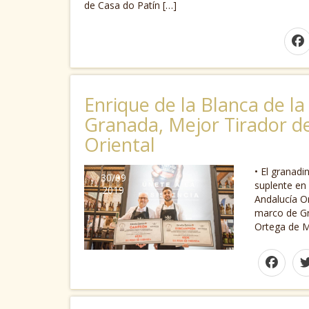
de Casa do Patín […]
Enrique de la Blanca de l
Granada, Mejor Tirador d
Oriental
• El granadi
30/09
suplente en 
2019
Andalucía Or
marco de G
Ortega de M