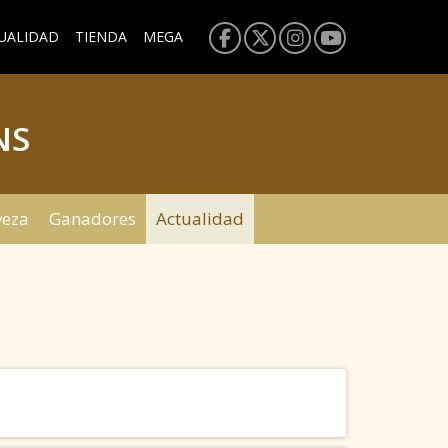
UALIDAD
TIENDA
MEGA
NS
veza
Ganadores
Actualidad