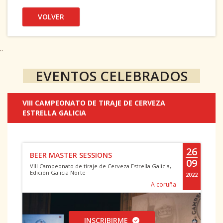
VOLVER
..
EVENTOS CELEBRADOS
VIII CAMPEONATO DE TIRAJE DE CERVEZA
ESTRELLA GALICIA
26
BEER MASTER SESSIONS
09
VIII Campeonato de tiraje de Cerveza Estrella Galicia,
Edición Galicia Norte
2022
A coruña
INSCRIBIRME