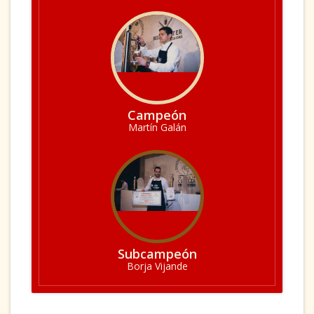
Campeón
Martín Galán
Subcampeón
Borja Vijande