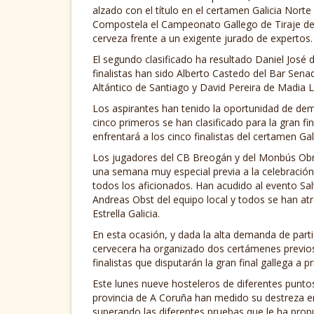
alzado con el título en el certamen Galicia Norte
Compostela el Campeonato Gallego de Tiraje de C
cerveza frente a un exigente jurado de expertos.
El segundo clasificado ha resultado Daniel José d
finalistas han sido Alberto Castedo del Bar Sen
Altántico de Santiago y David Pereira de Madia
Los aspirantes han tenido la oportunidad de demo
cinco primeros se han clasificado para la gran fin
enfrentará a los cinco finalistas del certamen Gal
Los jugadores del CB Breogán y del Monbús Obr
una semana muy especial previa a la celebración 
todos los aficionados. Han acudido al evento Sa
Andreas Obst del equipo local y todos se han atre
Estrella Galicia.
En esta ocasión, y dada la alta demanda de partic
cervecera ha organizado dos certámenes previos e
finalistas que disputarán la gran final gallega a p
Este lunes nueve hosteleros de diferentes puntos
provincia de A Coruña han medido su destreza en 
superando las diferentes pruebas que le ha prop