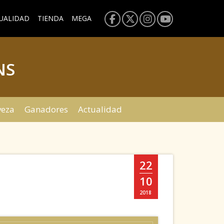
UALIDAD
TIENDA
MEGA
NS
veza
Ganadores
Actualidad
22
10
2018