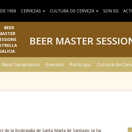
DE 1906
CERVEZAS
CULTURA DE CERVEZA
SON EG
ACT
BEER MASTER SESSIO
Next Generation
Eventos
Participa
Cultura de Cer
nez de la Bodeguilla de Santa Marta de Santiago se ha