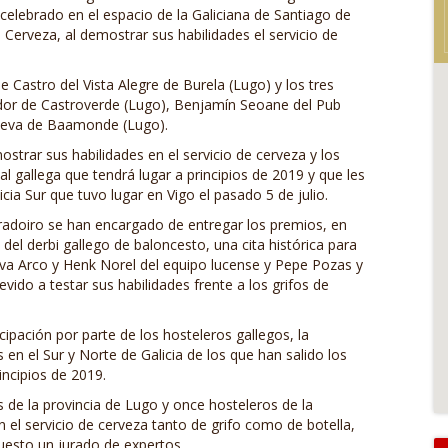
 celebrado en el espacio de la Galiciana de Santiago de
erveza, al demostrar sus habilidades el servicio de
e Castro del Vista Alegre de Burela (Lugo) y los tres
ador de Castroverde (Lugo), Benjamín Seoane del Pub
 Leva de Baamonde (Lugo).
strar sus habilidades en el servicio de cerveza y los
al gallega que tendrá lugar a principios de 2019 y que les
icia Sur que tuvo lugar en Vigo el pasado 5 de julio.
adoiro se han encargado de entregar los premios, en
del derbi gallego de baloncesto, una cita histórica para
lva Arco y Henk Norel del equipo lucense y Pepe Pozas y
vido a testar sus habilidades frente a los grifos de
ipación por parte de los hosteleros gallegos, la
n el Sur y Norte de Galicia de los que han salido los
rincipios de 2019.
 de la provincia de Lugo y once hosteleros de la
el servicio de cerveza tanto de grifo como de botella,
uesto un jurado de expertos.