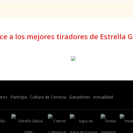
e a los mejores tiradores de Estrella G
ntos
Participa
Cultura de Cerveza
Ganadores
Actualidad
1906
Cabreiroá
Agua de Cuevas
Fontarel