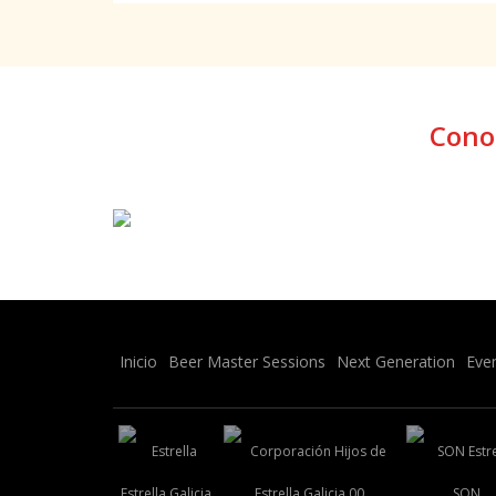
Conoc
Inicio
Beer Master Sessions
Next Generation
Eve
Estrella Galicia
Estrella Galicia 00
SON