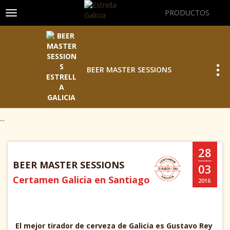
PRODUCTOS
Toggle navigation
Tog
BEER MASTER SESSIONS
...
28
BEER MASTER SESSIONS
03
Certamen Galicia en Santiago
2016
El mejor tirador de cerveza de Galicia es Gustavo Rey